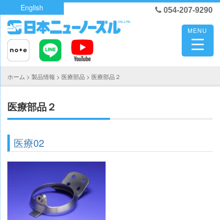
Skip
English
054-207-9290
to
content
MENU
ホーム
>
製品情報
>
医療部品
>
医療部品２
医療部品２
医療02