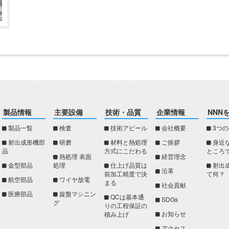
製品情報
主要設備
技術・品質
企業情報
NNN
製品一覧
検査
技術アピール
会社概要
3つ
射出成形機部
研磨
材料と熱処理
ご挨拶
身近
品
方式にこだわる
ところ
熱処理 表面
経営理念
金型部品
処理
仕上げ品質は
射出
沿革
前加工精度で決
て何？
航空部品
ワイヤ放電
まる
社会貢献
医療部品
旋盤マシニン
QCは基本通
SDGs
グ
りの工程保証の
お知らせ
積み上げ
アクセス