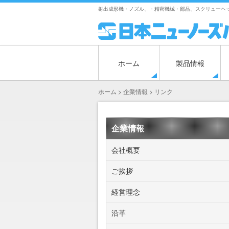
Skip
射出成形機・ノズル、・精密機械・部品、スクリューヘッ
to
content
ホーム
製品情報
ホーム
>
企業情報
>
リンク
企業情報
会社概要
ご挨拶
経営理念
沿革