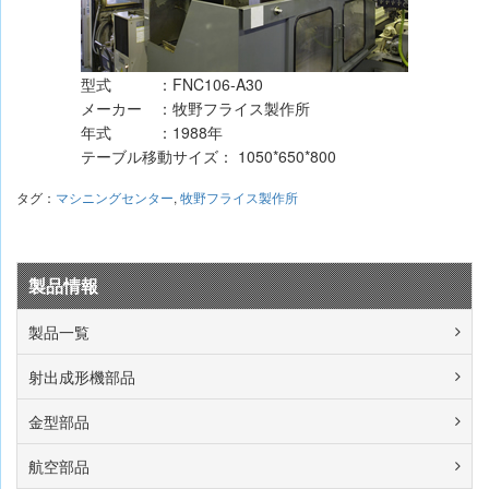
型式
：
FNC106-A30
メーカー
：
牧野フライス製作所
年式
：
1988年
テーブル移動サイズ： 1050*650*800
タグ：
マシニングセンター
,
牧野フライス製作所
製品情報
製品一覧
射出成形機部品
金型部品
航空部品