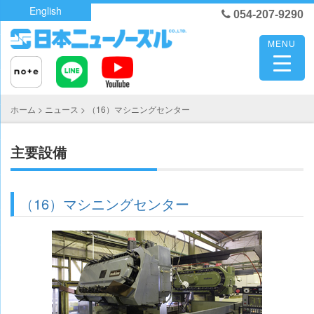
Skip
English
054-207-9290
to
content
MENU
ホーム
>
ニュース
>
（16）マシニングセンター
主要設備
（16）マシニングセンター