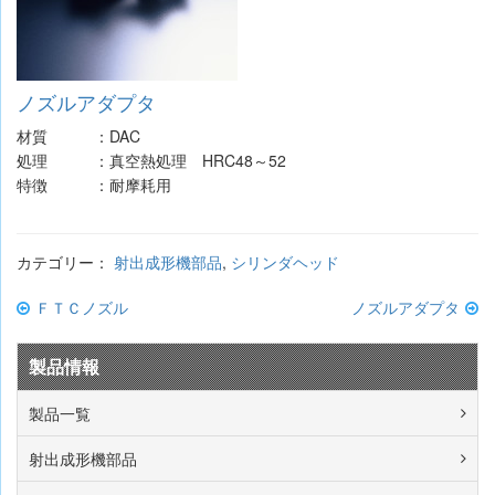
ノズルアダプタ
材質
：
DAC
処理
：
真空熱処理 HRC48～52
特徴
：
耐摩耗用
カテゴリー：
射出成形機部品
,
シリンダヘッド
投
ＦＴＣノズル
ノズルアダプタ
稿
製品情報
ナ
ビ
製品一覧
ゲ
射出成形機部品