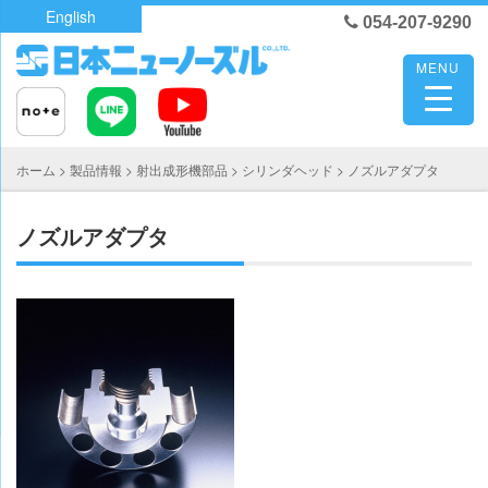
Skip
English
054-207-9290
to
content
MENU
ホーム
>
製品情報
>
射出成形機部品
>
シリンダヘッド
>
ノズルアダプタ
ノズルアダプタ