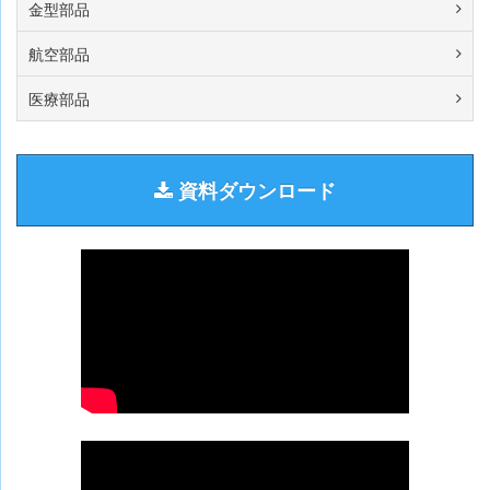
ー
金型部品
シ
航空部品
ョ
ン
医療部品
資料ダウンロード