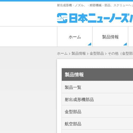
Skip
射出成形機・ノズル、・精密機械・部品、スクリューヘッ
to
content
ホーム
製品情報
ホーム
>
製品情報
>
金型部品
>
その他（金型部
製品情報
製品一覧
射出成形機部品
金型部品
航空部品