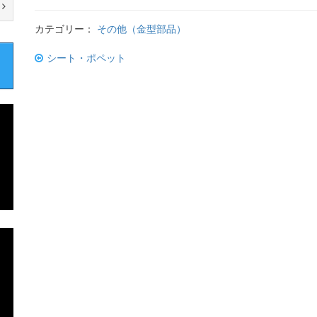
カテゴリー：
その他（金型部品）
投
シート・ポペット
稿
ナ
ビ
ゲ
ー
シ
ョ
ン